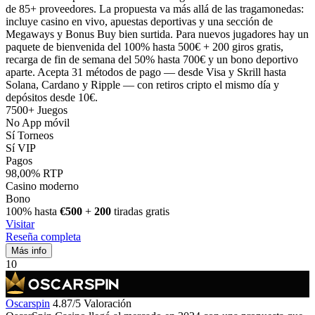
de 85+ proveedores. La propuesta va más allá de las tragamonedas:
incluye casino en vivo, apuestas deportivas y una sección de
Megaways y Bonus Buy bien surtida. Para nuevos jugadores hay un
paquete de bienvenida del 100% hasta 500€ + 200 giros gratis,
recarga de fin de semana del 50% hasta 700€ y un bono deportivo
aparte. Acepta 31 métodos de pago — desde Visa y Skrill hasta
Solana, Cardano y Ripple — con retiros cripto el mismo día y
depósitos desde 10€.
7500+
Juegos
No
App móvil
Sí
Torneos
Sí
VIP
Pagos
98,00%
RTP
Casino moderno
Bono
100% hasta
€500
+
200
tiradas gratis
Visitar
Reseña completa
Más info
10
Oscarspin
4.87
/5
Valoración