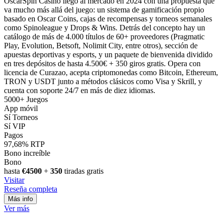
OscarSpin Casino llegó al mercado en 2024 con una propuesta que
va mucho más allá del juego: un sistema de gamificación propio
basado en Oscar Coins, cajas de recompensas y torneos semanales
como Spinoleague y Drops & Wins. Detrás del concepto hay un
catálogo de más de 4.000 títulos de 60+ proveedores (Pragmatic
Play, Evolution, Betsoft, Nolimit City, entre otros), sección de
apuestas deportivas y esports, y un paquete de bienvenida dividido
en tres depósitos de hasta 4.500€ + 350 giros gratis. Opera con
licencia de Curazao, acepta criptomonedas como Bitcoin, Ethereum,
TRON y USDT junto a métodos clásicos como Visa y Skrill, y
cuenta con soporte 24/7 en más de diez idiomas.
5000+
Juegos
App móvil
Sí
Torneos
Sí
VIP
Pagos
97,68%
RTP
Bono increíble
Bono
hasta
€4500
+
350
tiradas gratis
Visitar
Reseña completa
Más info
Ver más