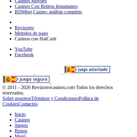
Casinos Móviles
Casinos Con Retiros Instantaneo
BDMbet Casino: análisis completo
Revizorro
Metodos de pago
Casinos con HalCash
YouTube
Facebook
© 2011 - 2026 Revizorrocasinos.com Todos los derechos
reservados.
Sobre nosotros
Términos y Condiciones
Política de
Cookies
Contactos
Inicio
Casinos
Juegos
Bonos
Menú