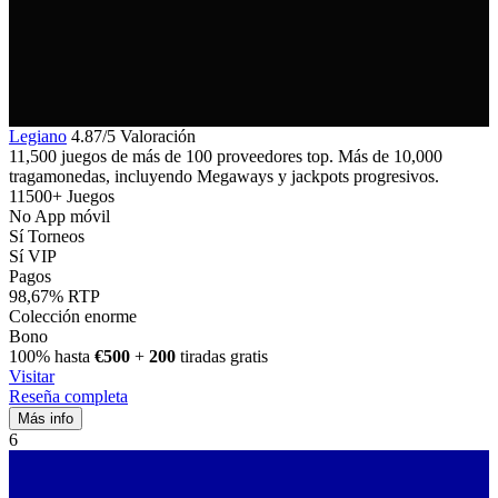
Legiano
4.87
/5
Valoración
11,500 juegos de más de 100 proveedores top. Más de 10,000
tragamonedas, incluyendo Megaways y jackpots progresivos.
11500+
Juegos
No
App móvil
Sí
Torneos
Sí
VIP
Pagos
98,67%
RTP
Colección enorme
Bono
100% hasta
€500
+
200
tiradas gratis
Visitar
Reseña completa
Más info
6