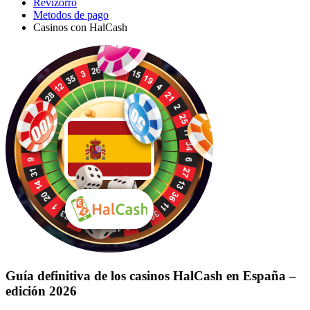
Revizorro
Metodos de pago
Casinos con HalCash
Guía definitiva de los casinos HalCash en España –
edición 2026