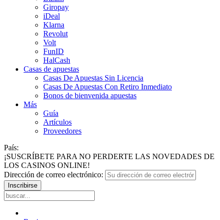
Giropay
iDeal
Klarna
Revolut
Volt
FunID
HalCash
Casas de apuestas
Casas De Apuestas Sin Licencia
Casas De Apuestas Con Retiro Inmediato
Bonos de bienvenida apuestas
Más
Guía
Artículos
Proveedores
País:
¡SUSCRÍBETE PARA NO PERDERTE LAS NOVEDADES DE
LOS CASINOS ONLINE!
Dirección de correo electrónico: