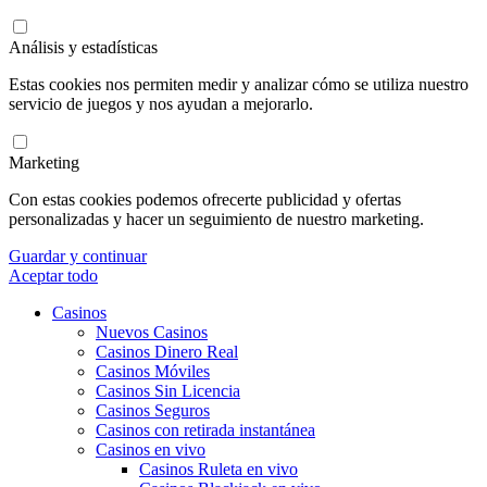
Análisis y estadísticas
Estas cookies nos permiten medir y analizar cómo se utiliza nuestro
servicio de juegos y nos ayudan a mejorarlo.
Marketing
Con estas cookies podemos ofrecerte publicidad y ofertas
personalizadas y hacer un seguimiento de nuestro marketing.
Guardar y continuar
Aceptar todo
Casinos
Nuevos Casinos
Casinos Dinero Real
Casinos Móviles
Casinos Sin Licencia
Casinos Seguros
Casinos con retirada instantánea
Casinos en vivo
Casinos Ruleta en vivo