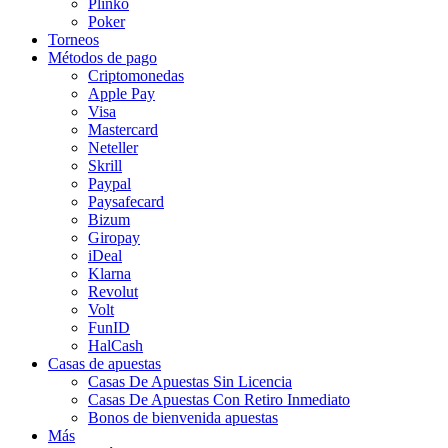
Plinko
Poker
Torneos
Métodos de pago
Criptomonedas
Apple Pay
Visa
Mastercard
Neteller
Skrill
Paypal
Paysafecard
Bizum
Giropay
iDeal
Klarna
Revolut
Volt
FunID
HalCash
Casas de apuestas
Casas De Apuestas Sin Licencia
Casas De Apuestas Con Retiro Inmediato
Bonos de bienvenida apuestas
Más