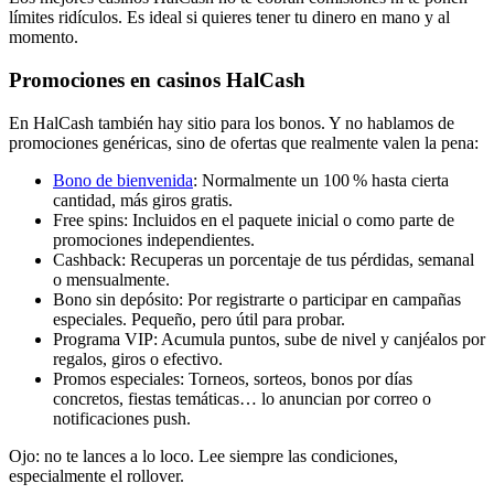
límites ridículos. Es ideal si quieres tener tu dinero en mano y al
momento.
Promociones en casinos HalCash
En HalCash también hay sitio para los bonos. Y no hablamos de
promociones genéricas, sino de ofertas que realmente valen la pena:
Bono de bienvenida
: Normalmente un 100 % hasta cierta
cantidad, más giros gratis.
Free spins: Incluidos en el paquete inicial o como parte de
promociones independientes.
Cashback: Recuperas un porcentaje de tus pérdidas, semanal
o mensualmente.
Bono sin depósito: Por registrarte o participar en campañas
especiales. Pequeño, pero útil para probar.
Programa VIP: Acumula puntos, sube de nivel y canjéalos por
regalos, giros o efectivo.
Promos especiales: Torneos, sorteos, bonos por días
concretos, fiestas temáticas… lo anuncian por correo o
notificaciones push.
Ojo: no te lances a lo loco. Lee siempre las condiciones,
especialmente el rollover.