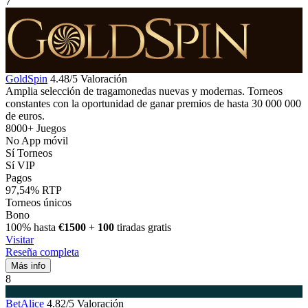
7
GoldSpin
4.48
/5
Valoración
Amplia selección de tragamonedas nuevas y modernas. Torneos
constantes con la oportunidad de ganar premios de hasta 30 000 000
de euros.
8000+
Juegos
No
App móvil
Sí
Torneos
Sí
VIP
Pagos
97,54%
RTP
Torneos únicos
Bono
100% hasta
€1500
+
100
tiradas gratis
Visitar
Reseña completa
Más info
8
BetAlice
4.82
/5
Valoración