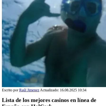
Escrito por
Raúl Jimenez
Actualizado:
16.08.2025 10:34
Lista de los mejores casinos en línea de