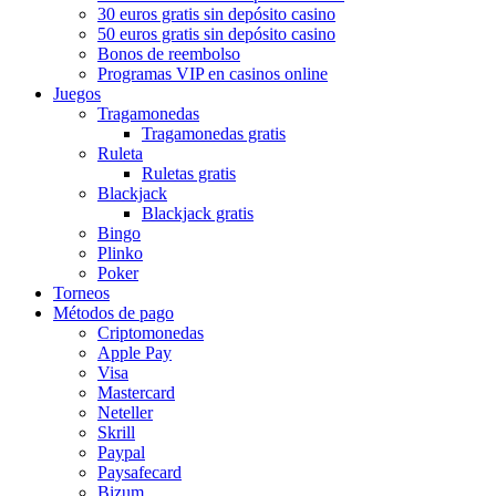
30 euros gratis sin depósito casino
50 euros gratis sin depósito casino
Bonos de reembolso
Programas VIP en casinos online
Juegos
Tragamonedas
Tragamonedas gratis
Ruleta
Ruletas gratis
Blackjack
Blackjack gratis
Bingo
Plinko
Poker
Torneos
Métodos de pago
Criptomonedas
Apple Pay
Visa
Mastercard
Neteller
Skrill
Paypal
Paysafecard
Bizum