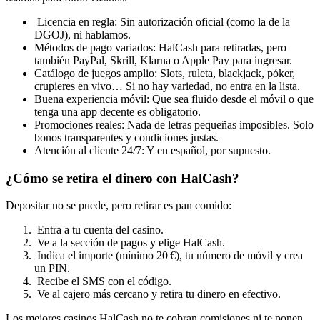
Licencia en regla: Sin autorización oficial (como la de la
DGOJ), ni hablamos.
Métodos de pago variados: HalCash para retiradas, pero
también PayPal, Skrill, Klarna o Apple Pay para ingresar.
Catálogo de juegos amplio: Slots, ruleta, blackjack, póker,
crupieres en vivo… Si no hay variedad, no entra en la lista.
Buena experiencia móvil: Que sea fluido desde el móvil o que
tenga una app decente es obligatorio.
Promociones reales: Nada de letras pequeñas imposibles. Solo
bonos transparentes y condiciones justas.
Atención al cliente 24/7: Y en español, por supuesto.
¿Cómo se retira el dinero con HalCash?
Depositar no se puede, pero retirar es pan comido:
Entra a tu cuenta del casino.
Ve a la sección de pagos y elige HalCash.
Indica el importe (mínimo 20 €), tu número de móvil y crea
un PIN.
Recibe el SMS con el código.
Ve al cajero más cercano y retira tu dinero en efectivo.
Los mejores casinos HalCash no te cobran comisiones ni te ponen