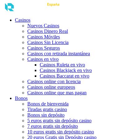
Casinos
Nuevos Casinos
Casinos Dinero Real
Casinos Móviles
Casinos Sin Licencia
Casinos Seguros
Casinos con retirada instantánea
Casinos en vivo
Casinos Ruleta en vivo
Casinos Blackjack en vivo
Casinos Baccarat en vivo
Casinos online con licencia
Casinos online europeos
Casinos online que mas pagan
Bonos
Bonos de bienvenida
Tiradas gratis casino
Bonos sin depósito
5 euros gratis sin depósito casino
7 euros gratis sin depósito
10 euros gratis sin depósito casino
20 euros Gratis sin Depósito casino