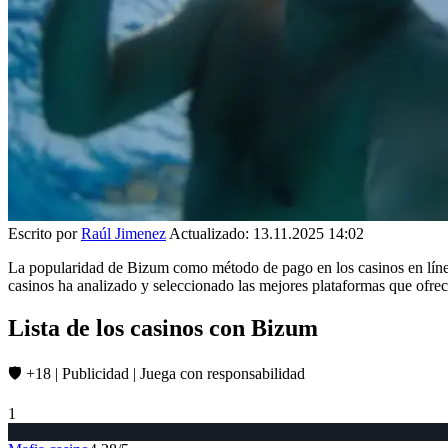
Escrito por
Raúl Jimenez
Actualizado:
13.11.2025 14:02
La popularidad de Bizum como método de pago en los casinos en línea 
casinos ha analizado y seleccionado las mejores plataformas que ofre
Lista de los casinos con Bizum
🛡️ +18 | Publicidad | Juega con responsabilidad
1