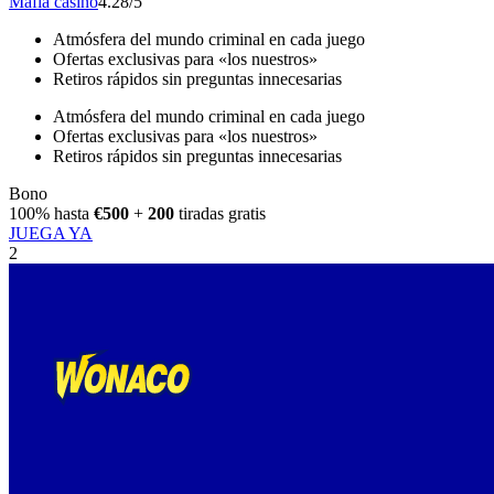
Mafia casino
4.28
/5
Atmósfera del mundo criminal en cada juego
Ofertas exclusivas para «los nuestros»
Retiros rápidos sin preguntas innecesarias
Atmósfera del mundo criminal en cada juego
Ofertas exclusivas para «los nuestros»
Retiros rápidos sin preguntas innecesarias
Bono
100% hasta
€500
+
200
tiradas gratis
JUEGA YA
2