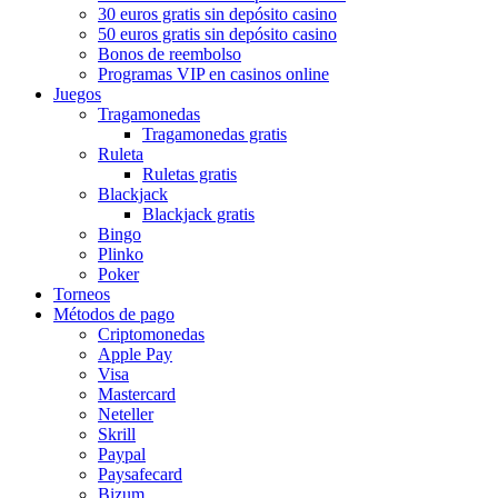
30 euros gratis sin depósito casino
50 euros gratis sin depósito casino
Bonos de reembolso
Programas VIP en casinos online
Juegos
Tragamonedas
Tragamonedas gratis
Ruleta
Ruletas gratis
Blackjack
Blackjack gratis
Bingo
Plinko
Poker
Torneos
Métodos de pago
Criptomonedas
Apple Pay
Visa
Mastercard
Neteller
Skrill
Paypal
Paysafecard
Bizum