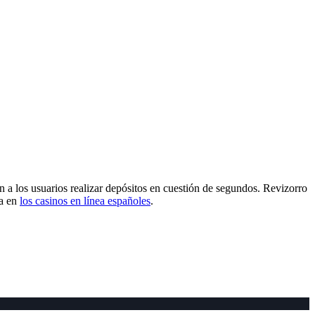
a los usuarios realizar depósitos en cuestión de segundos. Revizorro
ma en
los casinos en línea españoles
.