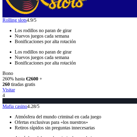
Rolling slots
4.9
/5
Los rodillos no paran de girar
Nuevos juegos cada semana
Bonificaciones por alta rotación
Los rodillos no paran de girar
Nuevos juegos cada semana
Bonificaciones por alta rotación
Bono
260% hasta
€2600
+
260
tiradas gratis
Visitar
4
Mafia casino
4.28
/5
Atmósfera del mundo criminal en cada juego
Ofertas exclusivas para «los nuestros»
Retiros rápidos sin preguntas innecesarias