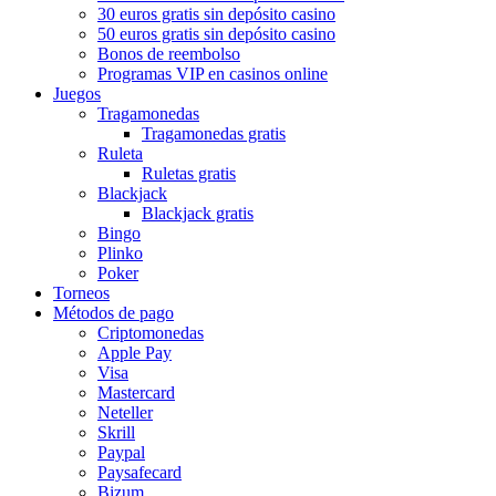
30 euros gratis sin depósito casino
50 euros gratis sin depósito casino
Bonos de reembolso
Programas VIP en casinos online
Juegos
Tragamonedas
Tragamonedas gratis
Ruleta
Ruletas gratis
Blackjack
Blackjack gratis
Bingo
Plinko
Poker
Torneos
Métodos de pago
Criptomonedas
Apple Pay
Visa
Mastercard
Neteller
Skrill
Paypal
Paysafecard
Bizum