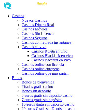
Casinos
Nuevos Casinos
Casinos Dinero Real
Casinos Móviles
Casinos Sin Licencia
Casinos Seguros
Casinos con retirada instantánea
Casinos en vivo
Casinos Ruleta en vivo
Casinos Blackjack en vivo
Casinos Baccarat en vivo
Casinos online con licencia
Casinos online europeos
Casinos online que mas pagan
Bonos
Bonos de bienvenida
Tiradas gratis casino
Bonos sin depósito
5 euros gratis sin depósito casino
7 euros gratis sin depósito
10 euros gratis sin depósito casino
20 euros Gratis sin Depósito casino