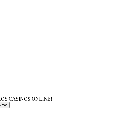
OS CASINOS ONLINE!