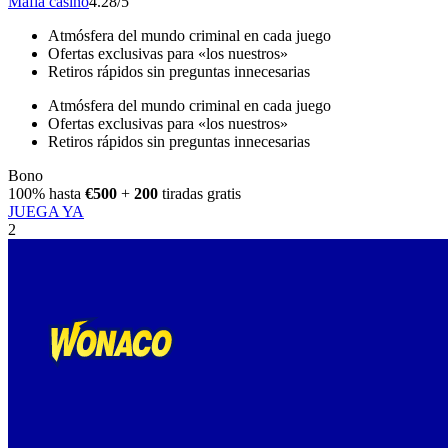
Mafia casino
4.28
/5
Atmósfera del mundo criminal en cada juego
Ofertas exclusivas para «los nuestros»
Retiros rápidos sin preguntas innecesarias
Atmósfera del mundo criminal en cada juego
Ofertas exclusivas para «los nuestros»
Retiros rápidos sin preguntas innecesarias
Bono
100% hasta
€500
+
200
tiradas gratis
JUEGA YA
2