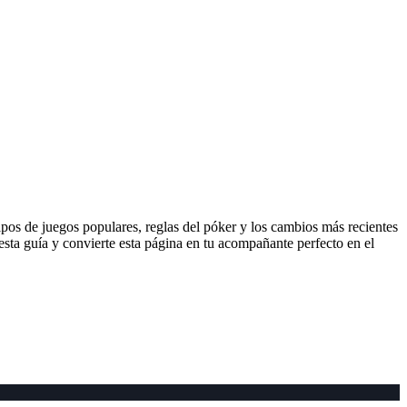
ipos de juegos populares, reglas del póker y los cambios más recientes
esta guía y convierte esta página en tu acompañante perfecto en el