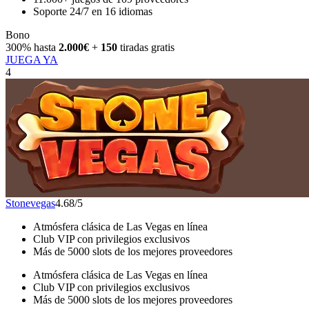
Soporte 24/7 en 16 idiomas
Bono
300% hasta
2.000€
+
150
tiradas gratis
JUEGA YA
4
Stonevegas
4.68
/5
Atmósfera clásica de Las Vegas en línea
Club VIP con privilegios exclusivos
Más de 5000 slots de los mejores proveedores
Atmósfera clásica de Las Vegas en línea
Club VIP con privilegios exclusivos
Más de 5000 slots de los mejores proveedores