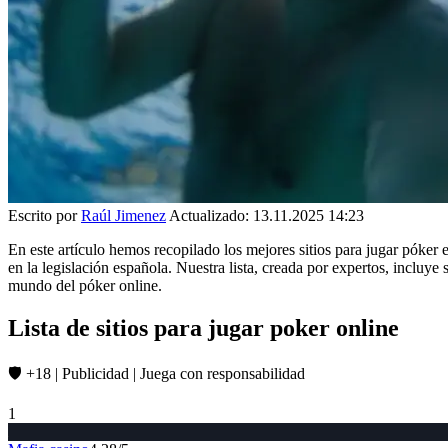
Escrito por
Raúl Jimenez
Actualizado:
13.11.2025 14:23
En este artículo hemos recopilado los mejores sitios para jugar póker 
en la legislación española. Nuestra lista, creada por expertos, incluy
mundo del póker online.
Lista de sitios para jugar poker online
🛡️ +18 | Publicidad | Juega con responsabilidad
1