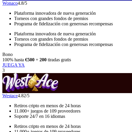
Wonaco
4.8
/5
Plataforma innovadora de nueva generación
Torneos con grandes fondos de premios
Programa de fidelización con generosas recompensas
Plataforma innovadora de nueva generación
Torneos con grandes fondos de premios
Programa de fidelización con generosas recompensas
Bono
100% hasta
€500
+
200
tiradas gratis
JUEGA YA
3
Westace
4.82
/5
Retiros cripto en menos de 24 horas
11.000+ juegos de 109 proveedores
Soporte 24/7 en 16 idiomas
Retiros cripto en menos de 24 horas
11.000+ juegos de 109 proveedores