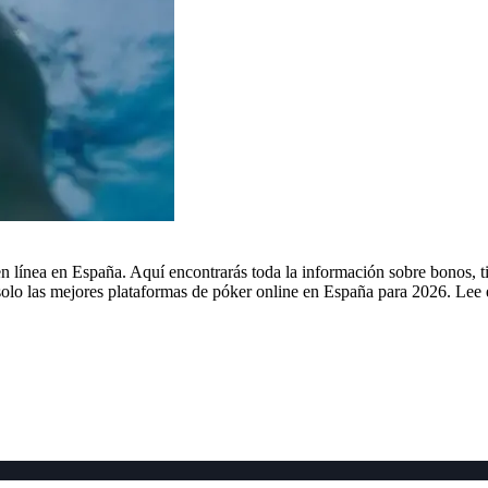
en línea en España. Aquí encontrarás toda la información sobre bonos, t
e solo las mejores plataformas de póker online en España para 2026. Lee 