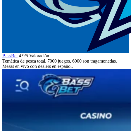
BassBet
4.9
/5
Valoración
Temática de pesca total. 7000 juegos, 6000 son tragamonedas.
Mesas en vivo con dealers en español.