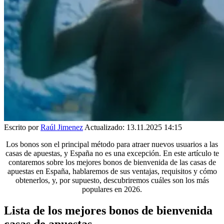
Escrito por
Raúl Jimenez
Actualizado:
13.11.2025 14:15
Los bonos son el principal método para atraer nuevos usuarios a las
casas de apuestas, y España no es una excepción. En este artículo te
contaremos sobre los mejores bonos de bienvenida de las casas de
apuestas en España, hablaremos de sus ventajas, requisitos y cómo
obtenerlos, y, por supuesto, descubriremos cuáles son los más
populares en 2026.
Lista de los mejores bonos de bienvenida