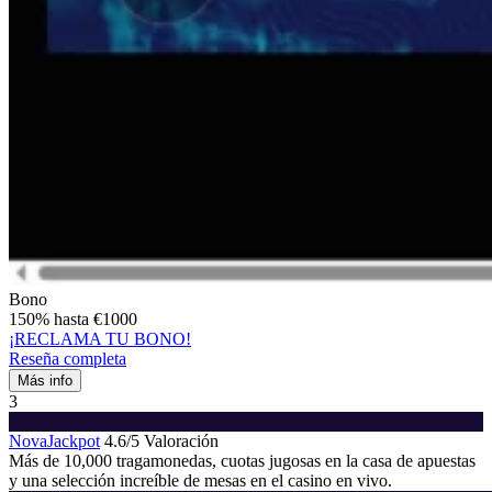
Bono
150% hasta €1000
¡RECLAMA TU BONO!
Reseña completa
Más info
3
NovaJackpot
4.6
/5
Valoración
Más de 10,000 tragamonedas, cuotas jugosas en la casa de apuestas
y una selección increíble de mesas en el casino en vivo.