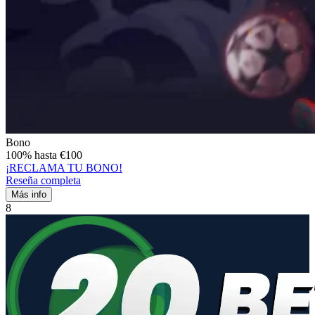
Bono
100% hasta €100
¡RECLAMA TU BONO!
Reseña completa
Más info
8