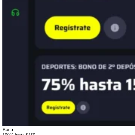
Bono
100% hasta €450