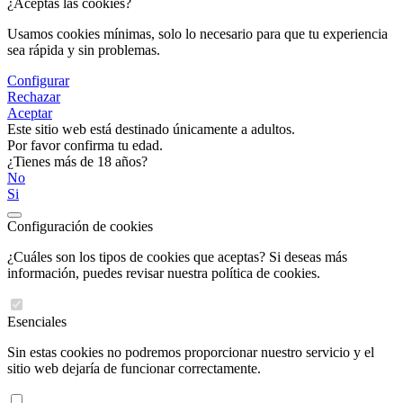
¿Aceptas las cookies?
Usamos cookies mínimas, solo lo necesario para que tu experiencia
sea rápida y sin problemas.
Configurar
Rechazar
Aceptar
Este sitio web está destinado únicamente a adultos.
Por favor confirma tu edad.
¿Tienes más de 18 años?
No
Si
Configuración de cookies
¿Cuáles son los tipos de cookies que aceptas? Si deseas más
información, puedes revisar nuestra política de cookies.
Esenciales
Sin estas cookies no podremos proporcionar nuestro servicio y el
sitio web dejaría de funcionar correctamente.