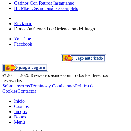
Casinos Con Retiros Instantaneo
BDMbet Casino: análisis completo
Revizorro
Dirección General de Ordenación del Juego
YouTube
Facebook
© 2011 - 2026 Revizorrocasinos.com Todos los derechos
reservados.
Sobre nosotros
Términos y Condiciones
Política de
Cookies
Contactos
Inicio
Casinos
Juegos
Bonos
Menú