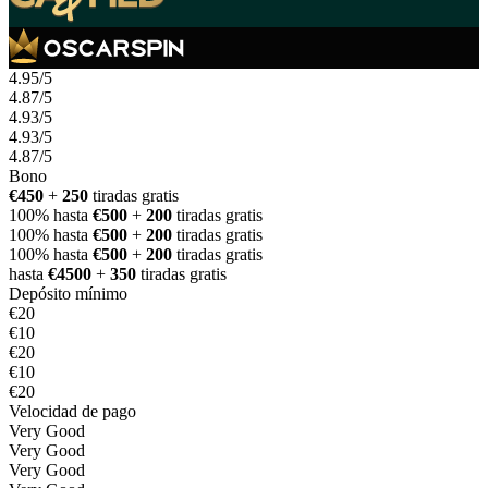
4.95
/5
4.87
/5
4.93
/5
4.93
/5
4.87
/5
Bono
€450
+
250
tiradas gratis
100% hasta
€500
+
200
tiradas gratis
100% hasta
€500
+
200
tiradas gratis
100% hasta
€500
+
200
tiradas gratis
hasta
€4500
+
350
tiradas gratis
Depósito mínimo
€20
€10
€20
€10
€20
Velocidad de pago
Very Good
Very Good
Very Good