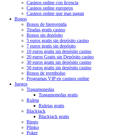
Casinos online con licencia
Casinos online europeos
Casinos online que mas pagan
Bonos
Bonos de bienvenida
Tiradas gratis casino
Bonos sin depósito
5 euros gratis sin depósito casino
7 euros gratis sin depósito
10 euros gratis sin depósito casino
20 euros Gratis sin Depósito casino
30 euros gratis sin depósito casino
50 euros gratis sin depósito casino
Bonos de reembolso
Programas VIP en casinos online
Juegos
Tragamonedas
Tragamonedas gratis
Ruleta
Ruletas gratis
Blackjack
Blackjack gratis
Bingo
Plinko
Poker