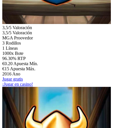
3,5
/5
Valoración
3,5
/5
Valoración
MGA
Proovedor
3
Rodillos
1
Líneas
1000x
Bote
96.30%
RTP
€0.20
Apuesta Mín.
€15
Apuesta Máx.
2016
Ano
Jugar gratis
¡Jugar en casino!