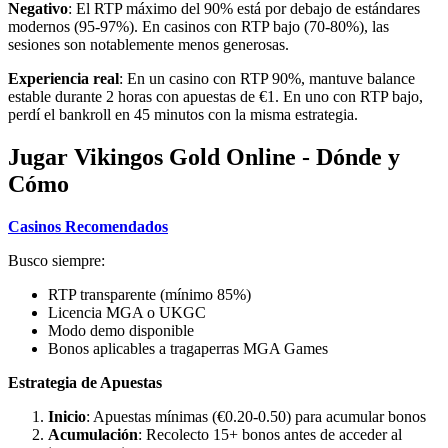
Negativo
: El RTP máximo del 90% está por debajo de estándares
modernos (95-97%). En casinos con RTP bajo (70-80%), las
sesiones son notablemente menos generosas.
Experiencia real
: En un casino con RTP 90%, mantuve balance
estable durante 2 horas con apuestas de €1. En uno con RTP bajo,
perdí el bankroll en 45 minutos con la misma estrategia.
Jugar Vikingos Gold Online - Dónde y
Cómo
Casinos Recomendados
Busco siempre:
RTP transparente (mínimo 85%)
Licencia MGA o UKGC
Modo demo disponible
Bonos aplicables a tragaperras MGA Games
Estrategia de Apuestas
Inicio
: Apuestas mínimas (€0.20-0.50) para acumular bonos
Acumulación
: Recolecto 15+ bonos antes de acceder al