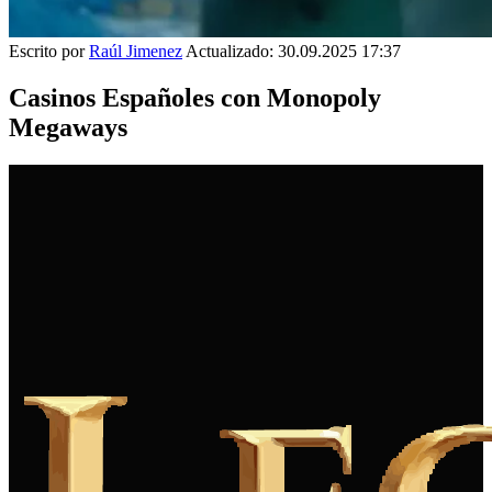
Escrito por
Raúl Jimenez
Actualizado:
30.09.2025 17:37
Casinos Españoles con Monopoly
Megaways