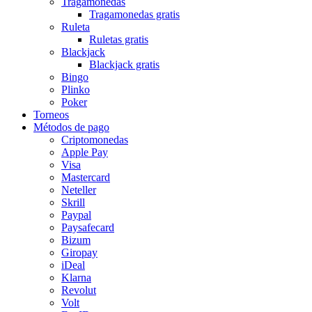
Tragamonedas
Tragamonedas gratis
Ruleta
Ruletas gratis
Blackjack
Blackjack gratis
Bingo
Plinko
Poker
Torneos
Métodos de pago
Criptomonedas
Apple Pay
Visa
Mastercard
Neteller
Skrill
Paypal
Paysafecard
Bizum
Giropay
iDeal
Klarna
Revolut
Volt