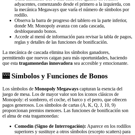
adyacentes, comenzando desde el primero a la izquierda, con
la mecánica Megaways que varía el número de símbolos por
rodillo.
Observa la barra de progreso del tablero en la parte inferior,
donde Mr. Monopoly avanza con cada cascada,
desbloqueando bonos.
Accede al menú de información para revisar la tabla de pagos,
reglas y detalles de las funciones de bonificación.
La mecánica de cascada elimina los símbolos ganadores,
permitiendo que nuevos caigan para más oportunidades, haciendo
que esta
tragamonedas innovadora
sea accesible y emocionante.
🎰 Símbolos y Funciones de Bonos
Los símbolos de
Monopoly Megaways
capturan la esencia del
juego de mesa. Los de mayor valor son los iconos clásicos de
Monopoly: el sombrero, el coche, el barco y el perro, que ofrecen
pagos generosos. Los símbolos de cartas (A, K, Q, J, 10, 9)
proporcionan premios menores. Las funciones de bonificación son
el alma de esta tragamonedas:
Comodín (Signo de Interrogación):
Aparece en los rodillos
superiores y sustituye a otros símbolos (excepto scatters) para