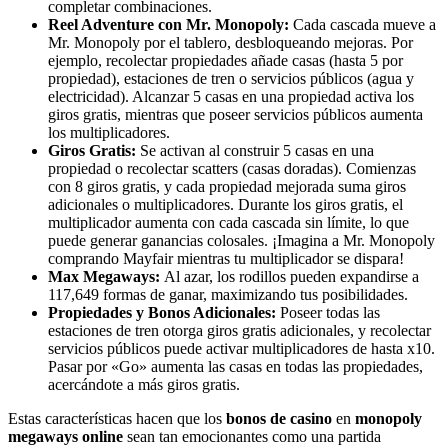
completar combinaciones.
Reel Adventure con Mr. Monopoly:
Cada cascada mueve a
Mr. Monopoly por el tablero, desbloqueando mejoras. Por
ejemplo, recolectar propiedades añade casas (hasta 5 por
propiedad), estaciones de tren o servicios públicos (agua y
electricidad). Alcanzar 5 casas en una propiedad activa los
giros gratis, mientras que poseer servicios públicos aumenta
los multiplicadores.
Giros Gratis:
Se activan al construir 5 casas en una
propiedad o recolectar scatters (casas doradas). Comienzas
con 8 giros gratis, y cada propiedad mejorada suma giros
adicionales o multiplicadores. Durante los giros gratis, el
multiplicador aumenta con cada cascada sin límite, lo que
puede generar ganancias colosales. ¡Imagina a Mr. Monopoly
comprando Mayfair mientras tu multiplicador se dispara!
Max Megaways:
Al azar, los rodillos pueden expandirse a
117,649 formas de ganar, maximizando tus posibilidades.
Propiedades y Bonos Adicionales:
Poseer todas las
estaciones de tren otorga giros gratis adicionales, y recolectar
servicios públicos puede activar multiplicadores de hasta x10.
Pasar por «Go» aumenta las casas en todas las propiedades,
acercándote a más giros gratis.
Estas características hacen que los
bonos de casino
en
monopoly
megaways online
sean tan emocionantes como una partida