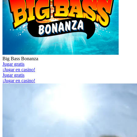
Big Bass Bonanza
Jugar gratis
¡Jugar en casino!
Jugar gratis
¡Jugar en casino!