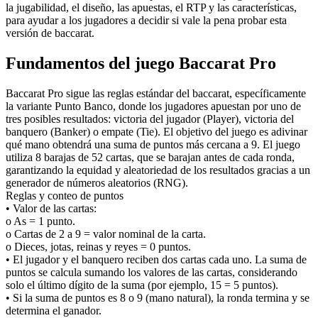
la jugabilidad, el diseño, las apuestas, el RTP y las características,
para ayudar a los jugadores a decidir si vale la pena probar esta
versión de baccarat.
Fundamentos del juego Baccarat Pro
Baccarat Pro sigue las reglas estándar del baccarat, específicamente
la variante Punto Banco, donde los jugadores apuestan por uno de
tres posibles resultados: victoria del jugador (Player), victoria del
banquero (Banker) o empate (Tie). El objetivo del juego es adivinar
qué mano obtendrá una suma de puntos más cercana a 9. El juego
utiliza 8 barajas de 52 cartas, que se barajan antes de cada ronda,
garantizando la equidad y aleatoriedad de los resultados gracias a un
generador de números aleatorios (RNG).
Reglas y conteo de puntos
• Valor de las cartas:
o As = 1 punto.
o Cartas de 2 a 9 = valor nominal de la carta.
o Dieces, jotas, reinas y reyes = 0 puntos.
• El jugador y el banquero reciben dos cartas cada uno. La suma de
puntos se calcula sumando los valores de las cartas, considerando
solo el último dígito de la suma (por ejemplo, 15 = 5 puntos).
• Si la suma de puntos es 8 o 9 (mano natural), la ronda termina y se
determina el ganador.