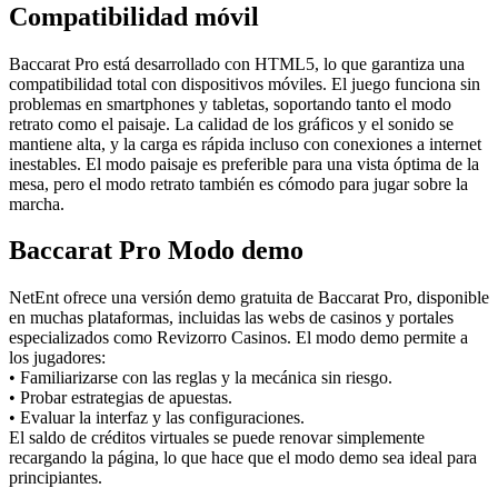
Compatibilidad móvil
Baccarat Pro está desarrollado con HTML5, lo que garantiza una
compatibilidad total con dispositivos móviles. El juego funciona sin
problemas en smartphones y tabletas, soportando tanto el modo
retrato como el paisaje. La calidad de los gráficos y el sonido se
mantiene alta, y la carga es rápida incluso con conexiones a internet
inestables. El modo paisaje es preferible para una vista óptima de la
mesa, pero el modo retrato también es cómodo para jugar sobre la
marcha.
Baccarat Pro Modo demo
NetEnt ofrece una versión demo gratuita de Baccarat Pro, disponible
en muchas plataformas, incluidas las webs de casinos y portales
especializados como Revizorro Casinos. El modo demo permite a
los jugadores:
• Familiarizarse con las reglas y la mecánica sin riesgo.
• Probar estrategias de apuestas.
• Evaluar la interfaz y las configuraciones.
El saldo de créditos virtuales se puede renovar simplemente
recargando la página, lo que hace que el modo demo sea ideal para
principiantes.