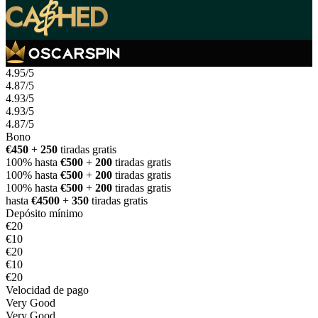
4.95
/5
4.87
/5
4.93
/5
4.93
/5
4.87
/5
Bono
€450
+
250
tiradas gratis
100% hasta
€500
+
200
tiradas gratis
100% hasta
€500
+
200
tiradas gratis
100% hasta
€500
+
200
tiradas gratis
hasta
€4500
+
350
tiradas gratis
Depósito mínimo
€20
€10
€20
€10
€20
Velocidad de pago
Very Good
Very Good