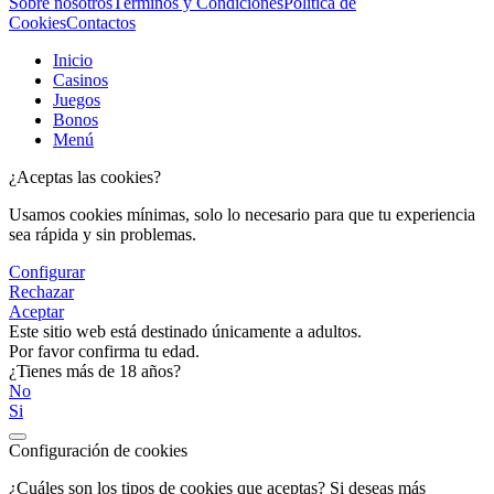
Sobre nosotros
Términos y Condiciones
Política de
Cookies
Contactos
Inicio
Casinos
Juegos
Bonos
Menú
¿Aceptas las cookies?
Usamos cookies mínimas, solo lo necesario para que tu experiencia
sea rápida y sin problemas.
Configurar
Rechazar
Aceptar
Este sitio web está destinado únicamente a adultos.
Por favor confirma tu edad.
¿Tienes más de 18 años?
No
Si
Configuración de cookies
¿Cuáles son los tipos de cookies que aceptas? Si deseas más