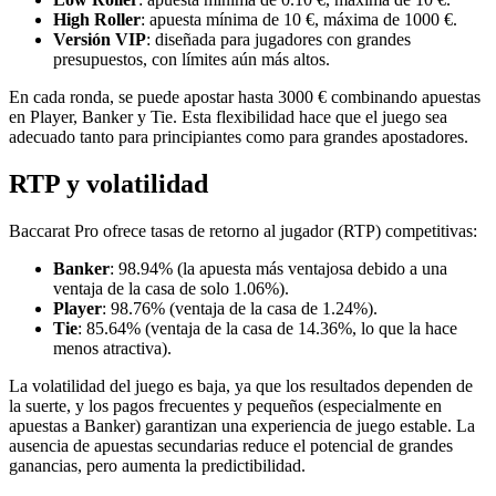
High Roller
: apuesta mínima de 10 €, máxima de 1000 €.
Versión VIP
: diseñada para jugadores con grandes
presupuestos, con límites aún más altos.
En cada ronda, se puede apostar hasta 3000 € combinando apuestas
en Player, Banker y Tie. Esta flexibilidad hace que el juego sea
adecuado tanto para principiantes como para grandes apostadores.
RTP y volatilidad
Baccarat Pro ofrece tasas de retorno al jugador (RTP) competitivas:
Banker
: 98.94% (la apuesta más ventajosa debido a una
ventaja de la casa de solo 1.06%).
Player
: 98.76% (ventaja de la casa de 1.24%).
Tie
: 85.64% (ventaja de la casa de 14.36%, lo que la hace
menos atractiva).
La volatilidad del juego es baja, ya que los resultados dependen de
la suerte, y los pagos frecuentes y pequeños (especialmente en
apuestas a Banker) garantizan una experiencia de juego estable. La
ausencia de apuestas secundarias reduce el potencial de grandes
ganancias, pero aumenta la predictibilidad.