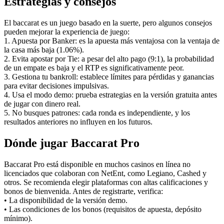
Estrategias y consejos
El baccarat es un juego basado en la suerte, pero algunos consejos
pueden mejorar la experiencia de juego:
1. Apuesta por Banker: es la apuesta más ventajosa con la ventaja de
la casa más baja (1.06%).
2. Evita apostar por Tie: a pesar del alto pago (9:1), la probabilidad
de un empate es baja y el RTP es significativamente peor.
3. Gestiona tu bankroll: establece límites para pérdidas y ganancias
para evitar decisiones impulsivas.
4. Usa el modo demo: prueba estrategias en la versión gratuita antes
de jugar con dinero real.
5. No busques patrones: cada ronda es independiente, y los
resultados anteriores no influyen en los futuros.
Dónde jugar Baccarat Pro
Baccarat Pro está disponible en muchos casinos en línea no
licenciados que colaboran con NetEnt, como Legiano, Cashed y
otros. Se recomienda elegir plataformas con altas calificaciones y
bonos de bienvenida. Antes de registrarte, verifica:
• La disponibilidad de la versión demo.
• Las condiciones de los bonos (requisitos de apuesta, depósito
mínimo).