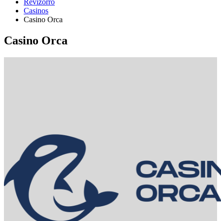
Revizorro
Casinos
Casino Orca
Casino Orca