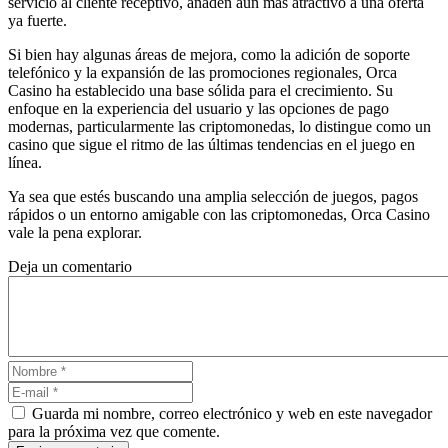
servicio al cliente receptivo, añaden aún más atractivo a una oferta
ya fuerte.
Si bien hay algunas áreas de mejora, como la adición de soporte
telefónico y la expansión de las promociones regionales, Orca
Casino ha establecido una base sólida para el crecimiento. Su
enfoque en la experiencia del usuario y las opciones de pago
modernas, particularmente las criptomonedas, lo distingue como un
casino que sigue el ritmo de las últimas tendencias en el juego en
línea.
Ya sea que estés buscando una amplia selección de juegos, pagos
rápidos o un entorno amigable con las criptomonedas, Orca Casino
vale la pena explorar.
Deja un comentario
Guarda mi nombre, correo electrónico y web en este navegador
para la próxima vez que comente.