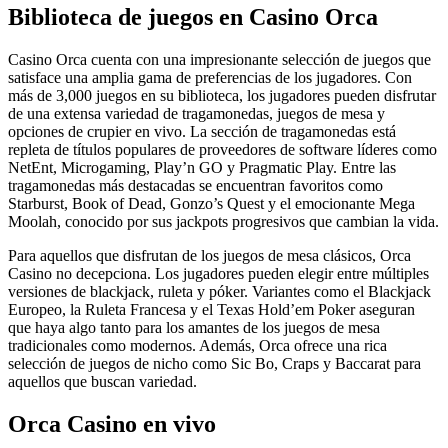
Biblioteca de juegos en Casino Orca
Casino Orca cuenta con una impresionante selección de juegos que
satisface una amplia gama de preferencias de los jugadores. Con
más de 3,000 juegos en su biblioteca, los jugadores pueden disfrutar
de una extensa variedad de tragamonedas, juegos de mesa y
opciones de crupier en vivo. La sección de tragamonedas está
repleta de títulos populares de proveedores de software líderes como
NetEnt, Microgaming, Play’n GO y Pragmatic Play. Entre las
tragamonedas más destacadas se encuentran favoritos como
Starburst, Book of Dead, Gonzo’s Quest y el emocionante Mega
Moolah, conocido por sus jackpots progresivos que cambian la vida.
Para aquellos que disfrutan de los juegos de mesa clásicos, Orca
Casino no decepciona. Los jugadores pueden elegir entre múltiples
versiones de blackjack, ruleta y póker. Variantes como el Blackjack
Europeo, la Ruleta Francesa y el Texas Hold’em Poker aseguran
que haya algo tanto para los amantes de los juegos de mesa
tradicionales como modernos. Además, Orca ofrece una rica
selección de juegos de nicho como Sic Bo, Craps y Baccarat para
aquellos que buscan variedad.
Orca Casino en vivo