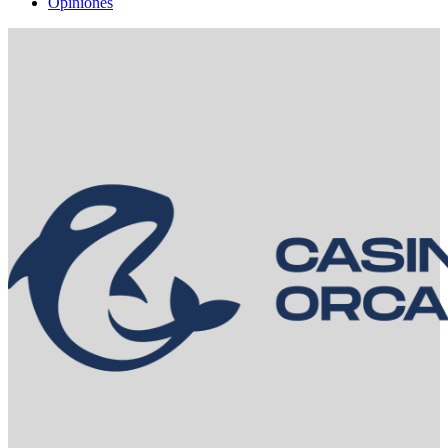
Opiniones