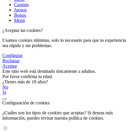
Casinos
Juegos
Bonos
Menú
¿Aceptas las cookies?
Usamos cookies mínimas, solo lo necesario para que tu experiencia
sea rápida y sin problemas.
Configurar
Rechazar
Aceptar
Este sitio web está destinado únicamente a adultos.
Por favor confirma tu edad.
¿Tienes más de 18 años?
No
Si
Configuración de cookies
¿Cuáles son los tipos de cookies que aceptas? Si deseas más
información, puedes revisar nuestra política de cookies.