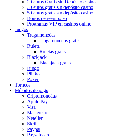
20 euros Gratis sin Depósito casino
30 euros gratis sin depósito casino
50 euros gratis sin depósito casino
Bonos de reembolso
Programas VIP en casinos online
Juegos
Tragamonedas
Tragamonedas gratis
Ruleta
Ruletas gratis
Blackjack
Blackjack gratis
Bingo
Plinko
Poker
Torneos
Métodos de pago
Criptomonedas
Apple Pay
Visa
Mastercard
Neteller
Skrill
Paypal
Paysafecard