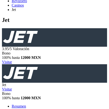
Revizorro
Casinos
Jet
Jet
3.95
/5
Valoración
Bono
100% hasta
12000 MXN
Visitar
Jet
Visitar
Bono
100% hasta
12000 MXN
Resumen