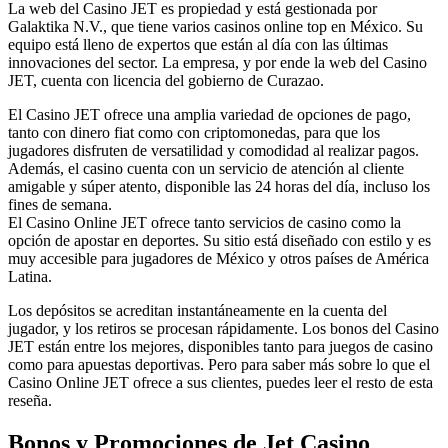
La web del Casino JET es propiedad y está gestionada por
Galaktika N.V., que tiene varios casinos online top en México. Su
equipo está lleno de expertos que están al día con las últimas
innovaciones del sector. La empresa, y por ende la web del Casino
JET, cuenta con licencia del gobierno de Curazao.
El Casino JET ofrece una amplia variedad de opciones de pago,
tanto con dinero fiat como con criptomonedas, para que los
jugadores disfruten de versatilidad y comodidad al realizar pagos.
Además, el casino cuenta con un servicio de atención al cliente
amigable y súper atento, disponible las 24 horas del día, incluso los
fines de semana.
El Casino Online JET ofrece tanto servicios de casino como la
opción de apostar en deportes. Su sitio está diseñado con estilo y es
muy accesible para jugadores de México y otros países de América
Latina.
Los depósitos se acreditan instantáneamente en la cuenta del
jugador, y los retiros se procesan rápidamente. Los bonos del Casino
JET están entre los mejores, disponibles tanto para juegos de casino
como para apuestas deportivas. Pero para saber más sobre lo que el
Casino Online JET ofrece a sus clientes, puedes leer el resto de esta
reseña.
Bonos y Promociones de Jet Casino