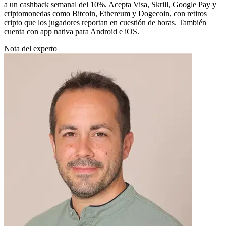
a un cashback semanal del 10%. Acepta Visa, Skrill, Google Pay y
criptomonedas como Bitcoin, Ethereum y Dogecoin, con retiros
cripto que los jugadores reportan en cuestión de horas. También
cuenta con app nativa para Android e iOS.
Nota del experto